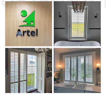
O
K
I
E
N
N
I
C