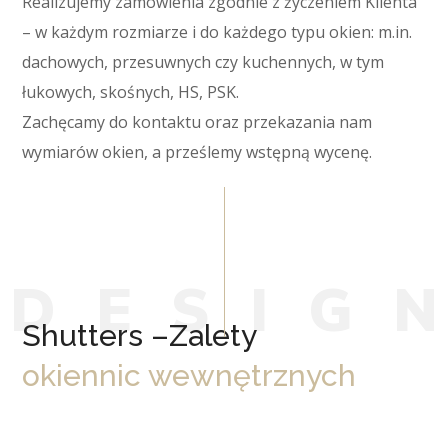
Realizujemy zamówienia zgodnie z życzeniem Klienta
– w każdym rozmiarze i do każdego typu okien: m.in.
dachowych, przesuwnych czy kuchennych, w tym
łukowych, skośnych, HS, PSK.
Zachęcamy do kontaktu oraz przekazania nam
wymiarów okien, a prześlemy wstępną wycenę.
D
E
S
I
G
Shutters –Zalety
okiennic wewnętrznych