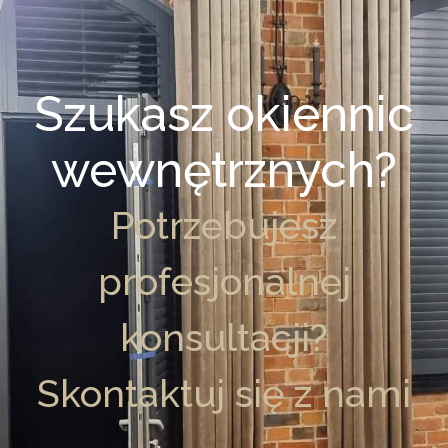
Szukasz okiennic
wewnętrznych?
Potrzebujesz
profesjonalnej
konsultacji?
Skontaktuj się z nami