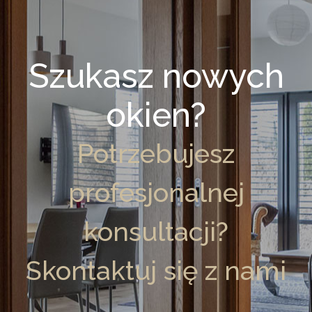
Szukasz nowych
okien?
Potrzebujesz
profesjonalnej
konsultacji?
Skontaktuj się z nami