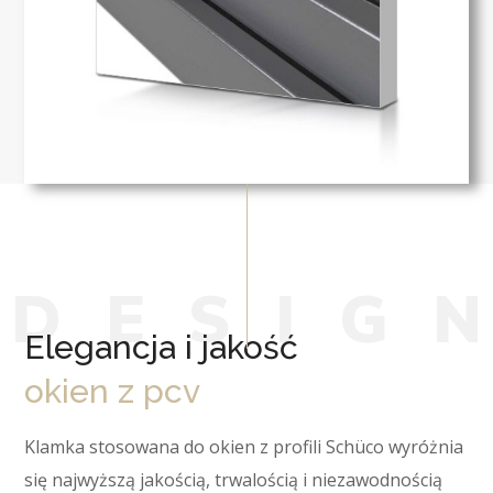
D
E
S
I
G
Elegancja i jakość
okien z pcv
Klamka stosowana do okien z profili Schüco wyróżnia
się najwyższą jakością, trwalością i niezawodnością