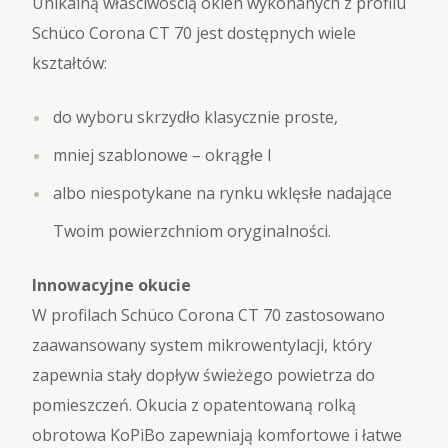
Unikalną właściwością okien wykonanych z profilu
Schüco Corona CT 70 jest dostępnych wiele
kształtów:
do wyboru skrzydło klasycznie proste,
mniej szablonowe – okrągłe l
albo niespotykane na rynku wklęsłe nadające
Twoim powierzchniom oryginalności.
Innowacyjne okucie
W profilach Schüco Corona CT 70 zastosowano
zaawansowany system mikrowentylacji, który
zapewnia stały dopływ świeżego powietrza do
pomieszczeń. Okucia z opatentowaną rolką
obrotowa KoPiBo zapewniają komfortowe i łatwe