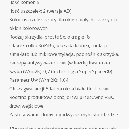
Ilość komór: 5
Ilość uszczelek: 2 (wersja AD)
Kolor uszczelek: szary dla okien białych, czarny dla
okien kolorowych
Rodzaj skrzydła: proste Sx, okrągłe Rx
Okucie: rolka KoPiBo, blokada klamki, funkcja
zima-lato lub mikrowentylacja, podnośnik skrzydła,
zaczepy antywyważeniowe (w każdej kwaterze)
Szyba (W/m2K): 0,7 (technologia SuperSpacer®)
Parametr Uw (W/m2K): 1,04
Okres gwarancji: 5 lat na okna białe i kolorowe
Rodzina produktów: okna, drzwi przesuwne PSK,
drzwi wejściowe
Zastosowanie: domy o podwyższonym standardzie
*Ze względu na chęć dopasowania się do potrzeb