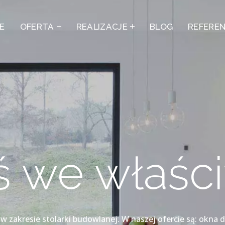
IE
OFERTA
REALIZACJE
BLOG
REFERE
eś we właśc
 zakresie stolarki budowlanej. W naszej ofercie są: okna d