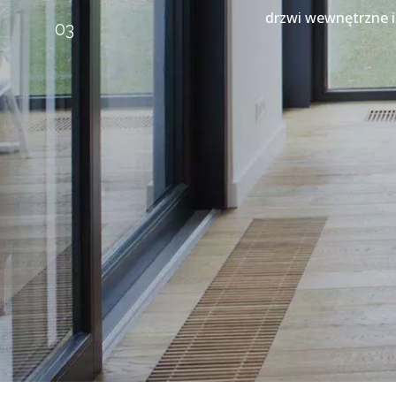
drzwi wewnętrzne i 
03