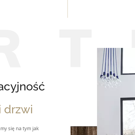
R
T
wacyjność
i drzwi
my się na tym jak