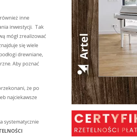
 również inne
ia inwestycji. Tak
ową mógł zrealizować
najduje się wiele
podłogi drewniane,
trzne. Aby poznać
 przekonani, że po
zeb najciekawsze
a systematycznie
TELNOŚCI