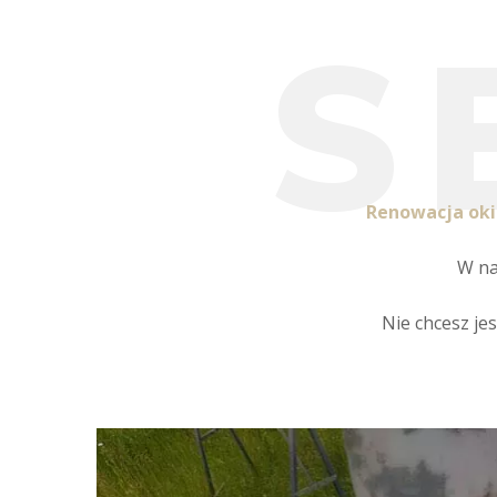
S
Renowacja oki
W na
Nie chcesz je