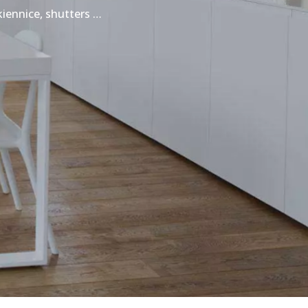
kiennice, shutters …