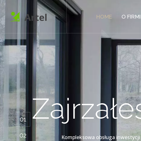
HOME
O FIRM
Zajrzał
01
02
Kompleksowa obsługa inwestycji w