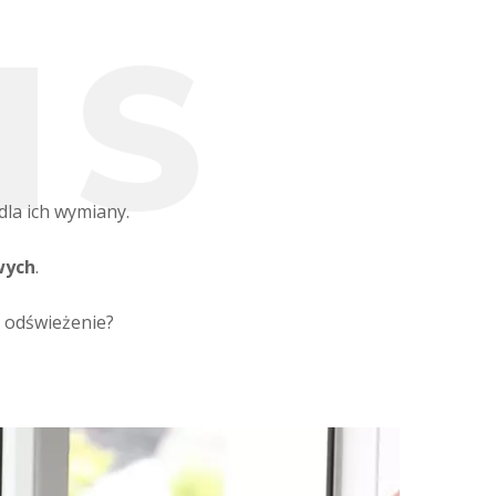
I
S
dla ich wymiany.
wych
.
h odświeżenie?