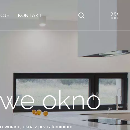
NCJE
KONTAKT
iwe okno
rewniane, okna z pcv i aluminium,