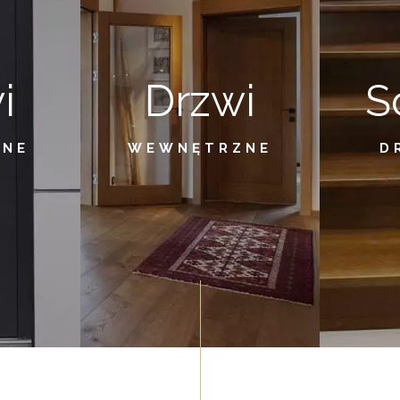
i
Drzwi
S
ZNE
WEWNĘTRZNE
D