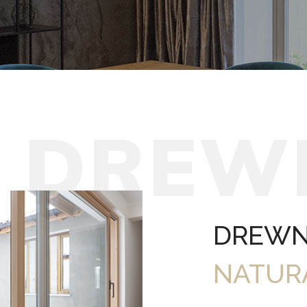
D
R
E
W
DREWN
NATUR