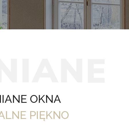
N
I
A
N
E
IANE OKNA
ALNE PIĘKNO