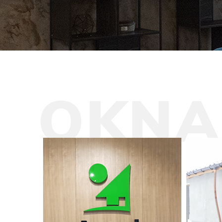
O
K
N
A