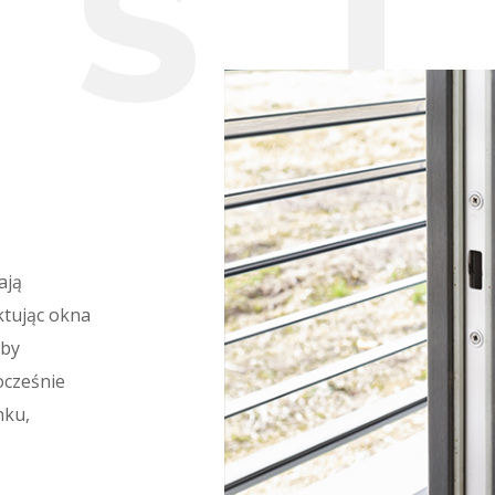
E
S
ają
ktując okna
aby
ocześnie
nku,