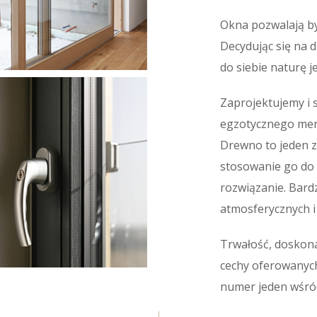
Okna pozwalają być
Decydując się na d
do siebie naturę j
Zaprojektujemy i 
egzotycznego mera
Drewno to jeden z
stosowanie go do 
rozwiązanie.
Bardz
atmosferycznych 
Trwałość, doskona
cechy oferowanych
numer jeden wśród